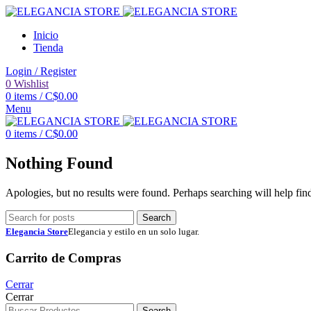
Inicio
Tienda
Login / Register
0
Wishlist
0
items
/
C$
0.00
Menu
0
items
/
C$
0.00
Nothing Found
Apologies, but no results were found. Perhaps searching will help find
Search
Elegancia Store
Elegancia y estilo en un solo lugar.
Carrito de Compras
Cerrar
Cerrar
Search