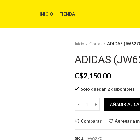
INICIO
TIENDA
Inicio
Gorras
ADIDAS (JW6270
ADIDAS (JW62
C$
2,150.00
Solo quedan 2 disponibles
ADIDAS (JW6270) Gorra cantida
AÑADIR AL C
Comparar
Agregar a mi
SKU:
JW6270