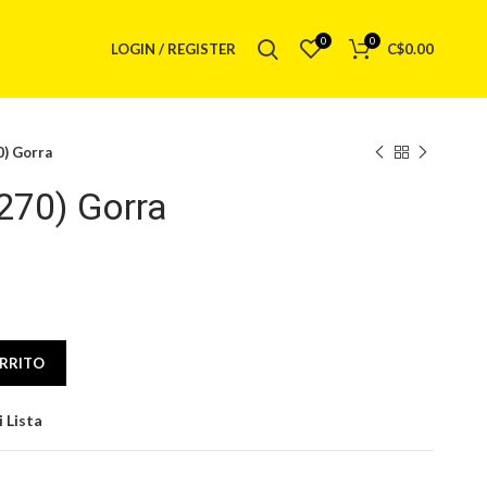
0
0
LOGIN / REGISTER
C$
0.00
) Gorra
70) Gorra
d
ARRITO
 Lista