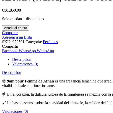
C$
1,850.00
Solo quedan 1 disponibles
Añadir al carrito
Comparar
Agregar a mi Lista
SKU:
072591
Categoría:
Perfumes
Compartir
Facebook
WhatsApp
WhatsApp
Descripción
Valoraciones (0)
Descripción
🌞
9am pour Femme de Afnan
es una fragancia femenina que irradi
vitalidad desde el primer instante.
🍓 En el corazón, la dulzura jugosa de la frambuesa se mezcla con la in
🌌 La base descansa sobre la suavidad del almizcle, la calidez del á
Valoraciones (0)