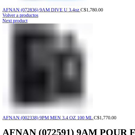
AFNAN (072836) 9AM DIVE U 3.4oz
C$
1,780.00
Volver a productos
Next product
AFNAN (002338) 9PM MEN 3.4 OZ 100 ML
C$
1,770.00
AFNAN (072591) 9AM POUR F