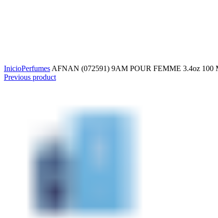
Click to enlarge
Inicio
Perfumes
AFNAN (072591) 9AM POUR FEMME 3.4oz 100
Previous product