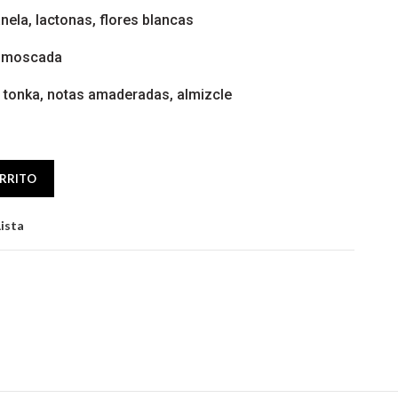
nela, lactonas, flores blancas
ez moscada
ba tonka, notas amaderadas, almizcle
DESERT EDITION MEN 3.4 EDP SP (807712) cantidad
ARRITO
Lista