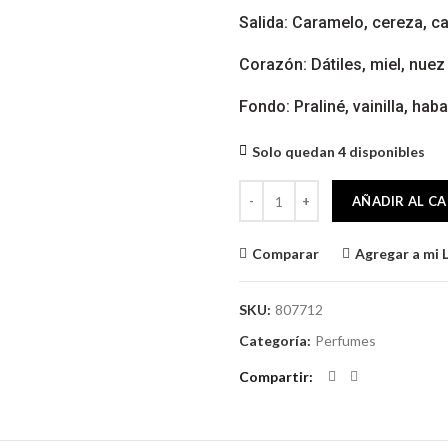
Salida: Caramelo, cereza, ca
Corazón: Dátiles, miel, nu
Fondo: Praliné, vainilla, ha
Solo quedan 4 disponibles
ARMAF ODYSSEY BLACK FOREST 
AÑADIR AL C
Comparar
Agregar a mi 
SKU:
807712
Categoría:
Perfumes
Compartir