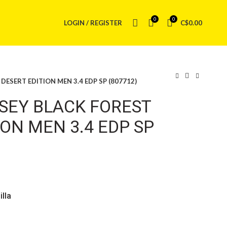
0
0
LOGIN / REGISTER
C$
0.00
ESERT EDITION MEN 3.4 EDP SP (807712)
SEY BLACK FOREST
ION MEN 3.4 EDP SP
illa