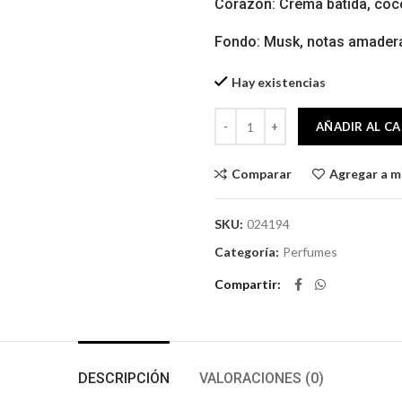
Corazón: Crema batida, coco,
Fondo: Musk, notas amader
Hay existencias
BODY MIST WOMEN ARIANA GRA
AÑADIR AL C
Comparar
Agregar a mi
SKU:
024194
Categoría:
Perfumes
Compartir
DESCRIPCIÓN
VALORACIONES (0)