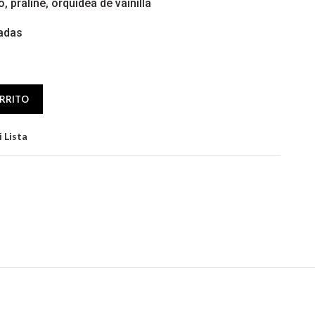
 praliné, orquídea de vainilla
adas
NDE CLOUD (024194) 8.0 OZ cantidad
ARRITO
 Lista