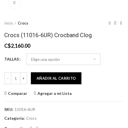
Click to enlarge
Inicio
Crocs
Crocs (11016-6UR) Crocband Clog
C$
2,160.00
TALLAS
Crocs (11016-6UR) Crocband Clog cantidad
AÑADIR AL CARRITO
Comparar
Agregar a mi Lista
SKU:
11016-6UR
Categoría:
Crocs