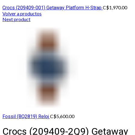
C$
1,970.00
Crocs (209409-001) Getaway Platform H-Strap
Volver a productos
Next product
C$
5,600.00
Fossil (BQ2819) Reloj
Crocs (209409-2Q9) Getaway