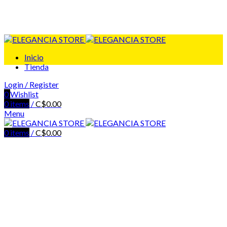
Inicio
Tienda
Login / Register
0
Wishlist
0
items
/
C$
0.00
Menu
0
items
/
C$
0.00