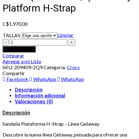
Platform H-Strap
C$
1,970.00
Limpiar
TALLAS
Crocs
(209409-
Añadir al carrito
2Q9)
Comparar
Getaway
Agregar a mi Lista
Platform
SKU:
209409-2Q9
Categoría:
Crocs
H-
Compartir
Strap
Facebook
WhatsApp
WhatsApp
cantidad
Descripción
Información adicional
Valoraciones (0)
Descripción
Sandalia Plataforma H-Strap – Línea Getaway
Descubre la nueva línea Getaway, pensada para ofrecer una