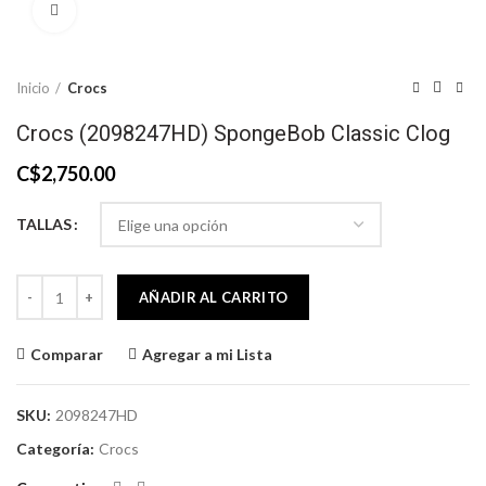
Click to enlarge
Inicio
Crocs
Crocs (2098247HD) SpongeBob Classic Clog
C$
2,750.00
TALLAS
Crocs (2098247HD) SpongeBob Classic Clog cantidad
AÑADIR AL CARRITO
Comparar
Agregar a mi Lista
SKU:
2098247HD
Categoría:
Crocs