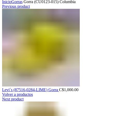
Inicio
Gorras
Gorra (CU0123-015) Columbia
Previous product
Levi´s (87516-0284-LIME) Gorra
C$
1,000.00
Volver a productos
Next product