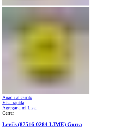
Añadir al carrito
Vista rápida
Agregar a mi Lista
Cerrar
Levi´s (87516-0284-LIME) Gorra