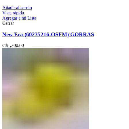
Añadir al carrito
Vista rápida
Agregar a mi Lista
Cerrar
New Era (60235216-OSFM) GORRAS
C$
1,300.00