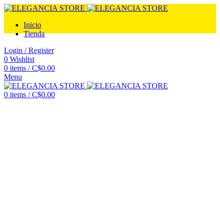
Inicio
Tienda
Login / Register
0
Wishlist
0
items
/
C$
0.00
Menu
0
items
/
C$
0.00