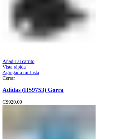
Añadir al carrito
Vista rápida
Agregar a mi Lista
Cerrar
Adidas (HS9753) Gorra
C$
920.00