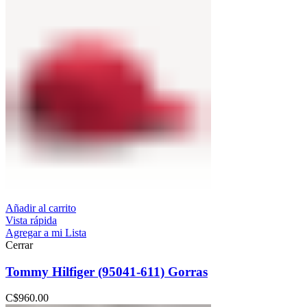
Añadir al carrito
Vista rápida
Agregar a mi Lista
Cerrar
Tommy Hilfiger (95041-611) Gorras
C$
960.00