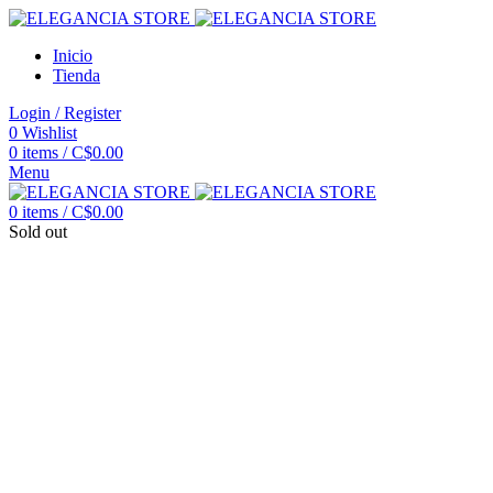
Inicio
Tienda
Login / Register
0
Wishlist
0
items
/
C$
0.00
Menu
0
items
/
C$
0.00
Sold out