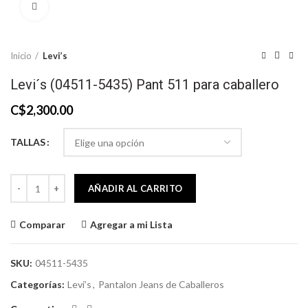
Click to enlarge
Inicio
Levi’s
Levi´s (04511-5435) Pant 511 para caballero
C$
2,300.00
TALLAS
Levi´s (04511-5435) Pant 511 para caballero cantidad
AÑADIR AL CARRITO
Comparar
Agregar a mi Lista
SKU:
04511-5435
Categorías:
Levi’s
,
Pantalon Jeans de Caballeros