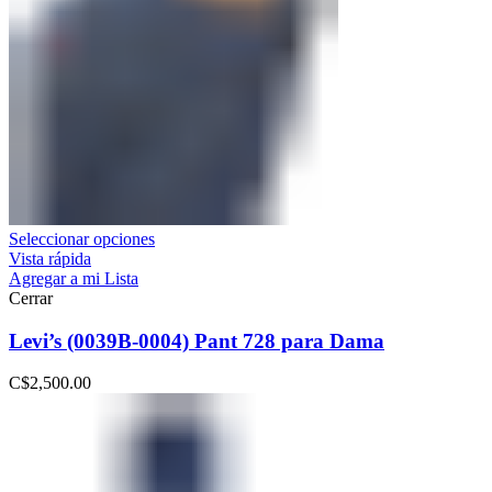
Seleccionar opciones
Vista rápida
Agregar a mi Lista
Cerrar
Levi’s (0039B-0004) Pant 728 para Dama
C$
2,500.00