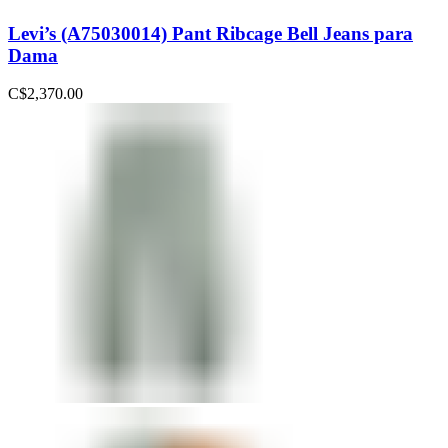
Levi’s (A75030014) Pant Ribcage Bell Jeans para
Dama
C$
2,370.00