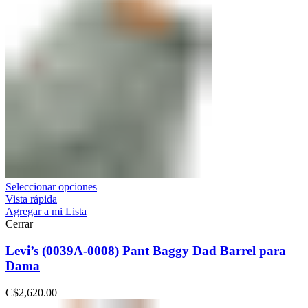
Seleccionar opciones
Vista rápida
Agregar a mi Lista
Cerrar
Levi’s (0039A-0008) Pant Baggy Dad Barrel para
Dama
C$
2,620.00