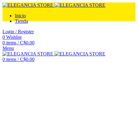
Inicio
Tienda
Login / Register
0
Wishlist
0
items
/
C$
0.00
Menu
0
items
/
C$
0.00