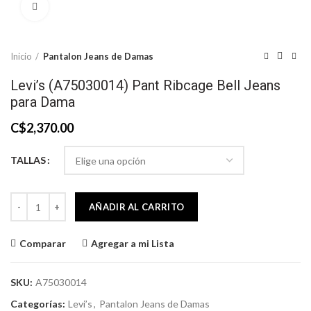
Click to enlarge
Inicio
Pantalon Jeans de Damas
Levi’s (A75030014) Pant Ribcage Bell Jeans
para Dama
C$
2,370.00
TALLAS
Levi’s (A75030014) Pant Ribcage Bell Jeans para Dama cantidad
AÑADIR AL CARRITO
Comparar
Agregar a mi Lista
SKU:
A75030014
Categorías:
Levi’s
,
Pantalon Jeans de Damas