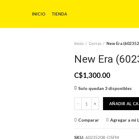
INICIO
TIENDA
Inicio
Gorras
New Era (6023
New Era (60
C$
1,300.00
Solo quedan 3 disponibles
New Era (60235208-OSFM) GORR
AÑADIR AL C
Comparar
Agregar a mi 
SKU:
60235208-OSFM