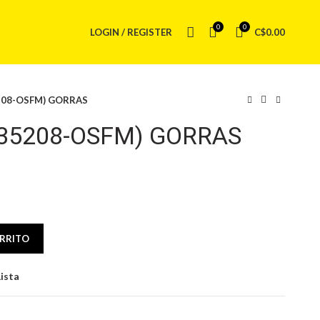
0
0
LOGIN / REGISTER
C$
0.00
5208-OSFM) GORRAS
235208-OSFM) GORRAS
AS cantidad
ARRITO
Lista