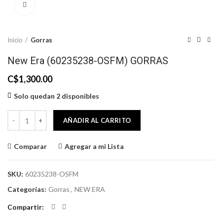
Click to enlarge
Inicio
Gorras
New Era (60235238-OSFM) GORRAS
C$
1,300.00
Solo quedan 2 disponibles
New Era (60235238-OSFM) GORRAS cantidad
AÑADIR AL CARRITO
Comparar
Agregar a mi Lista
SKU:
60235238-OSFM
Categorías:
Gorras
,
NEW ERA
Compartir