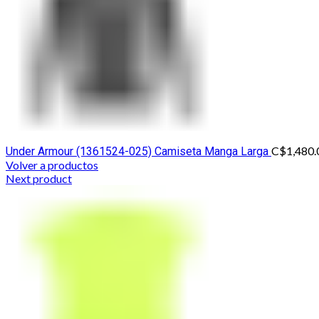
C$
1,480.
Under Armour (1361524-025) Camiseta Manga Larga
Volver a productos
Next product