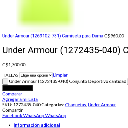
C$
960.00
Under Armour (1269102-731) Camiseta para Dama
Under Armour (1272435-040) C
C$
1,700.00
Limpiar
TALLAS
Under Armour (1272435-040) Conjunto Deportivo cantidad
Añadir al carrito
Comparar
Agregar a mi Lista
SKU:
1272435-040
Categorías:
Chaquetas
,
Under Armour
Compartir
Facebook
WhatsApp
WhatsApp
Información adicional