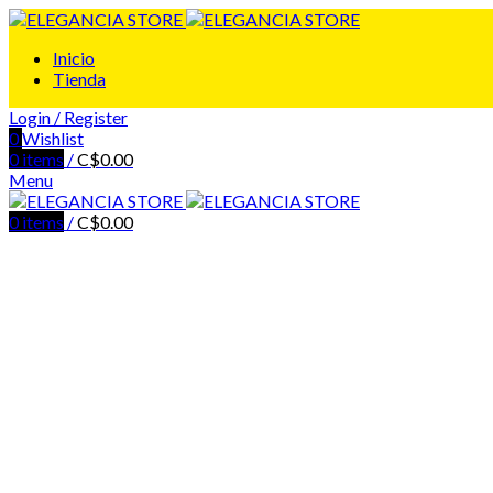
Inicio
Tienda
Login / Register
0
Wishlist
0
items
/
C$
0.00
Menu
0
items
/
C$
0.00