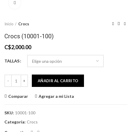
Click to enlarge
Inicio
Crocs
Crocs (10001-100)
C$
2,000.00
TALLAS
Crocs (10001-100) cantidad
AÑADIR AL CARRITO
Comparar
Agregar a mi Lista
SKU:
10001-100
Categoría:
Crocs