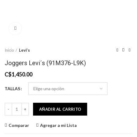
Click to enlarge
Inicio
Levi’s
Joggers Levi´s (91M376-L9K)
C$
1,450.00
TALLAS
Joggers Levi´s (91M376-L9K) cantidad
AÑADIR AL CARRITO
Comparar
Agregar a mi Lista