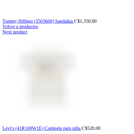
Tommy Hilfiger (2503660) Sandalias
C$
1,350.00
Volver a productos
Next product
Levi’s (41R169W1E) Camiseta para niña
C$
520.00