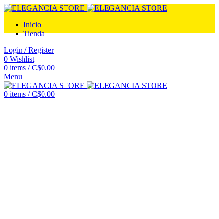
Inicio
Tienda
Login / Register
0
Wishlist
0
items
/
C$
0.00
Menu
0
items
/
C$
0.00