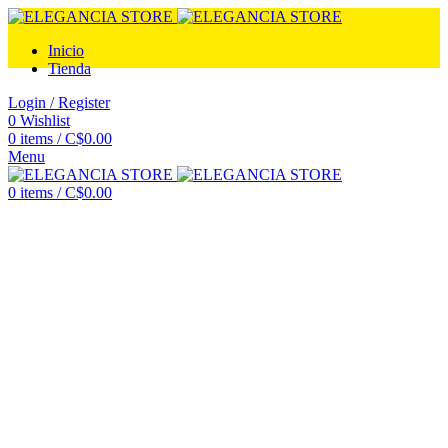
Inicio
Tienda
Login / Register
0
Wishlist
0
items
/
C$
0.00
Menu
0
items
/
C$
0.00