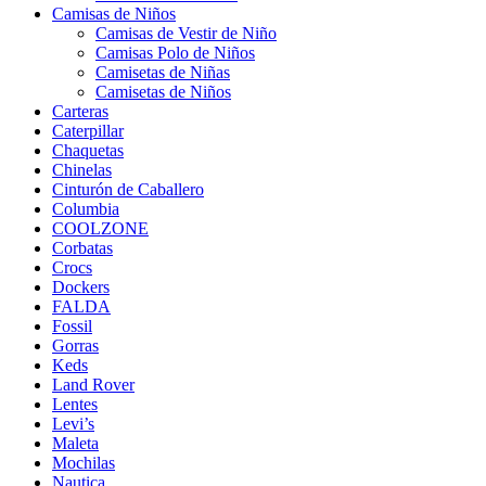
Camisas de Niños
Camisas de Vestir de Niño
Camisas Polo de Niños
Camisetas de Niñas
Camisetas de Niños
Carteras
Caterpillar
Chaquetas
Chinelas
Cinturón de Caballero
Columbia
COOLZONE
Corbatas
Crocs
Dockers
FALDA
Fossil
Gorras
Keds
Land Rover
Lentes
Levi’s
Maleta
Mochilas
Nautica