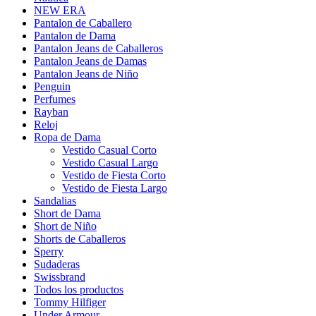
NEW ERA
Pantalon de Caballero
Pantalon de Dama
Pantalon Jeans de Caballeros
Pantalon Jeans de Damas
Pantalon Jeans de Niño
Penguin
Perfumes
Rayban
Reloj
Ropa de Dama
Vestido Casual Corto
Vestido Casual Largo
Vestido de Fiesta Corto
Vestido de Fiesta Largo
Sandalias
Short de Dama
Short de Niño
Shorts de Caballeros
Sperry
Sudaderas
Swissbrand
Todos los productos
Tommy Hilfiger
Under Armour