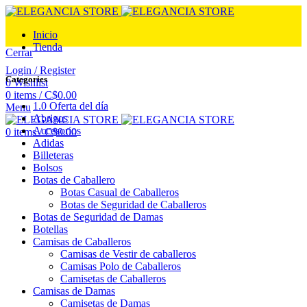
Inicio
Tienda
Cerrar
Login / Register
Categories
0
Wishlist
0
items
/
C$
0.00
1.0 Oferta del día
Menu
Abrigos
Accesorios
0
items
/
C$
0.00
Adidas
Billeteras
Bolsos
Botas de Caballero
Botas Casual de Caballeros
Botas de Seguridad de Caballeros
Botas de Seguridad de Damas
Botellas
Camisas de Caballeros
Camisas de Vestir de caballeros
Camisas Polo de Caballeros
Camisetas de Caballeros
Camisas de Damas
Camisetas de Damas