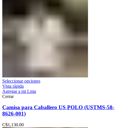
Seleccionar opciones
Vista rápida
Agregar a mi Lista
Cerrar
Camisa para Caballero US POLO (USTMS-58-
8626-001)
C$
1,130.00