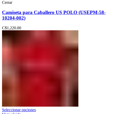
Cerrar
Camiseta para Caballero US POLO (USEPM-58-
10204-002)
C$
1,220.00
Seleccionar opciones