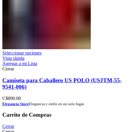
Seleccionar opciones
Vista rápida
Agregar a mi Lista
Cerrar
Camiseta para Caballero US POLO (USJTM-55-
9541-006)
C$
890.00
Elegancia Store
Elegancia y estilo en un solo lugar.
Carrito de Compras
Cerrar
Cerrar