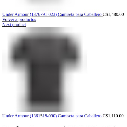
Under Armour (1376791-023) Camiseta para Caballero
C$
1,480.00
Volver a productos
Next product
Under Armour (1361518-090) Camiseta para Caballero
C$
1,110.00