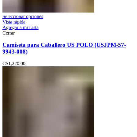
Seleccionar opciones
Vista rápida
Agregar a mi Lista
Cerrar
Camiseta para Caballero US POLO (USJPM-57-
9943-008)
C$
1,220.00