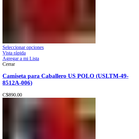
Seleccionar opciones
Vista rápida
Agregar a mi Lista
Cerrar
Camiseta para Caballero US POLO (USLTM-49-
8512A-006)
C$
890.00