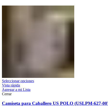
Seleccionar opciones
Vista rápida
Agregar a mi Lista
Cerrar
Camiseta para Caballero US POLO (USLPM-627-00