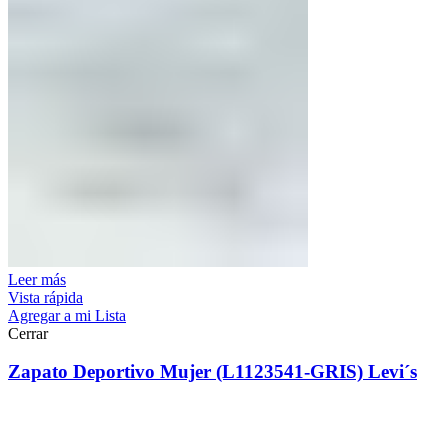
Leer más
Vista rápida
Agregar a mi Lista
Cerrar
Zapato Deportivo Mujer (L1123541-GRIS) Levi´s