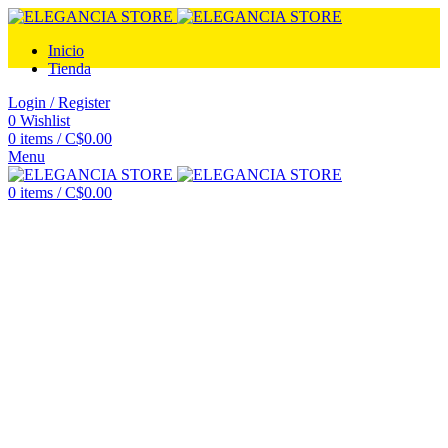
Inicio
Tienda
Login / Register
0
Wishlist
0
items
/
C$
0.00
Menu
0
items
/
C$
0.00