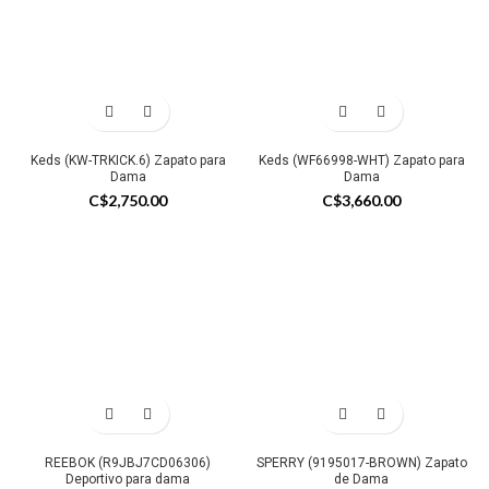
Keds (KW-TRKICK.6) Zapato para
Keds (WF66998-WHT) Zapato para
Dama
Dama
C$
2,750.00
C$
3,660.00
REEBOK (R9JBJ7CD06306)
SPERRY (9195017-BROWN) Zapato
Deportivo para dama
de Dama