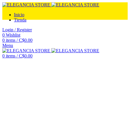
Inicio
Tienda
Login / Register
0
Wishlist
0
items
/
C$
0.00
Menu
0
items
/
C$
0.00