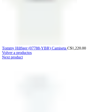
Tommy Hilfiger (07788-YBR) Camiseta
C$
1,220.00
Volver a productos
Next product