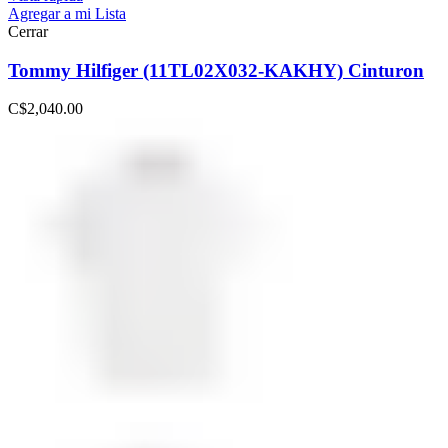
Agregar a mi Lista
Cerrar
Tommy Hilfiger (11TL02X032-KAKHY) Cinturon
C$
2,040.00