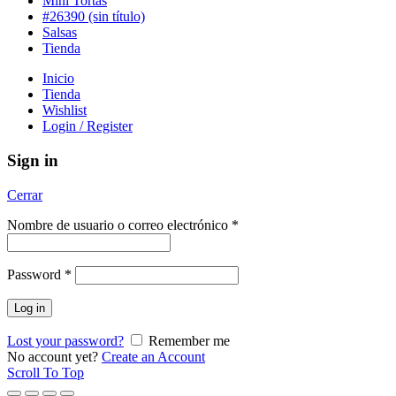
Mini Tortas
#26390 (sin título)
Salsas
Tienda
Inicio
Tienda
Wishlist
Login / Register
Sign in
Cerrar
Nombre de usuario o correo electrónico
*
Password
*
Log in
Lost your password?
Remember me
No account yet?
Create an Account
Scroll To Top