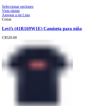
Seleccionar opciones
Vista rápida
Agregar a mi Lista
Cerrar
Levi’s (41R169W1E) Camiseta para niña
C$
520.00