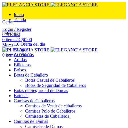
Inicio
Tienda
Cerrar
Login / Register
Categories
0
Wishlist
0
items
/
C$
0.00
1.0 Oferta del día
Menu
Abrigos
Accesorios
0
items
/
C$
0.00
Adidas
Billeteras
Bolsos
Botas de Caballero
Botas Casual de Caballeros
Botas de Seguridad de Caballeros
Botas de Seguridad de Damas
Botellas
Camisas de Caballeros
Camisas de Vestir de caballeros
Camisas Polo de Caballeros
Camisetas de Caballeros
Camisas de Damas
Camisetas de Damas