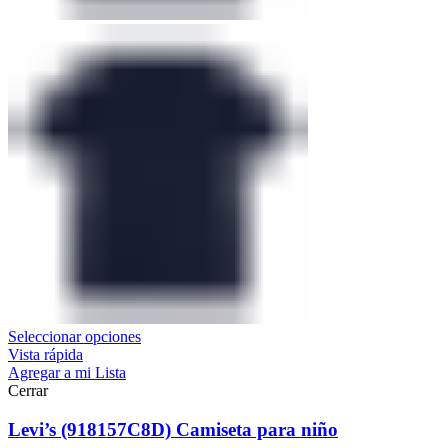
Seleccionar opciones
Vista rápida
Agregar a mi Lista
Cerrar
Levi’s (918157C8D) Camiseta para niño