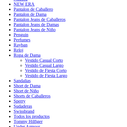
NEW ERA
Pantalon de Caballero
Pantalon de Dama
Pantalon Jeans de Caballeros
Pantalon Jeans de Damas
Pantalon Jeans de Niño
Penguin
Perfumes
Rayban
Reloj
Ropa de Dama
Vestido Casual Corto
Vestido Casual Largo
Vestido de Fiesta Corto
Vestido de Fiesta Largo
Sandalias
Short de Dama
Short de Niño
Shorts de Caballeros
Sperry
Sudaderas
Swissbrand
Todos los productos
Tommy Hilfiger
Under Armour