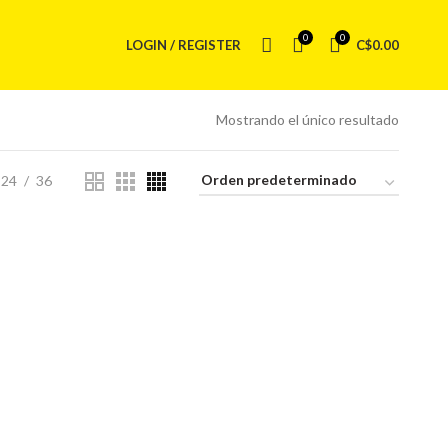
0
0
LOGIN / REGISTER
C$
0.00
Mostrando el único resultado
24
36