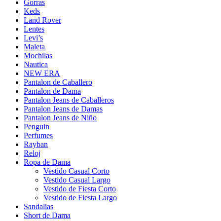
Gorras
Keds
Land Rover
Lentes
Levi’s
Maleta
Mochilas
Nautica
NEW ERA
Pantalon de Caballero
Pantalon de Dama
Pantalon Jeans de Caballeros
Pantalon Jeans de Damas
Pantalon Jeans de Niño
Penguin
Perfumes
Rayban
Reloj
Ropa de Dama
Vestido Casual Corto
Vestido Casual Largo
Vestido de Fiesta Corto
Vestido de Fiesta Largo
Sandalias
Short de Dama